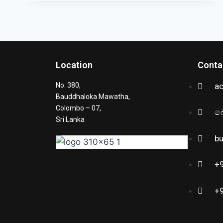
Location
Conta
No. 380,
a
Bauddhaloka Mawatha,
Colombo – 07,
බ
Sri Lanka
b
+
+