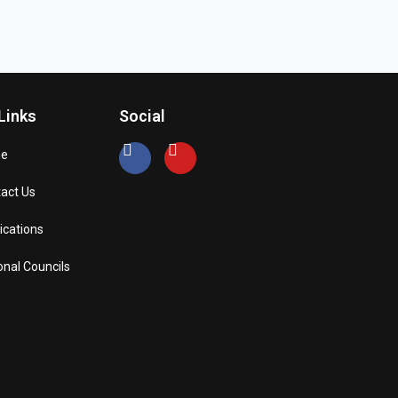
Links
Social
e
act Us
ications
onal Councils