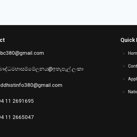
ct
Quick 
cbc380@gmail.com
Hom
Cont
ෞද්ධමහාසම්මේලනය@ඉතැපැල්.ලංකා
Appl
uddhistinfo380@gmail.com
Nati
94 11 2691695
94 11 2665047