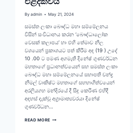
එළිදක්වයි
By
admin
May 21, 2024
සමස්ත ලංකා බෞද්ධ මහා සම්මේලනය
විසින් සංවිධානය කරන ‘බෞද්ධාලෝක
වෙසක් කලාපය’ හා එහි තේමාව නිල
වශයෙන් ප්‍රකාශයට පත් කිරීම අද (19 ) උදේ
10 .00 ට පමණ අගමැති දිනේෂ් ගුණවර්ධන
මහතාගේ ප්‍රධානත්වයෙන් සහ සමස්ත ලංකා
බෞද්ධ මහා සම්මේලනයේ සභාපති චන්ද්‍ර
නිමල් වාකිෂ්ට මහතාගේ සහභාගිත්වයෙන්
අරලියගහ මන්දිරයේ දී සිදු කෙරිණ එහිදී
අදහස් දැක්වූ අග්‍රාමාත්‍යවරයා දිනේෂ්
ගුණවර්ධන…
READ MORE