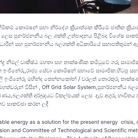
 කොම්ෂන් සභා නිර්දේශ ක්‍රියාත්මක කිරීමේ ජාතික ක්‍රියාන්
 ලෙස පුනර්ජනනීය බල ශක්ති උත්පාදනය පිළිබද විශේෂ සාකච්
නිලධාරීන් සහ පුනර්ජනනීය බලශක්ති අධිකාරියේ සභාපතිතුමන් 
්‍ර නිමල් වාකිෂ්ඨ මහතා සහ තාක්ෂණික කමිටුවේ ගරු සාමාජි
ත ඉංජිනේරු,රාජ්‍ය සේවා කොමිෂන් සභාවේ සාමාජික.හිටපු සභාපත
දුලි ඉංජිනේරු මහින්ද තෙන්නකෝන් / වරලත් තොරතුරු තාක්ෂ
 මහත්වරුන් විසින් , Off Grid Solar System,පුනර්ජනනීය 
ය,බලශක්ති අර්බුදයට විකල්පයක් ලෙස දැව අගුරු භාවිතය සහ 
ථකව සාකච්ඡා කරන ලදී
ble energy as a solution for the present energy crisis
on and Committee of Technological and Scientific met