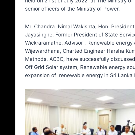
held on 21 st of July 2022, at The Ministry 
senior officers of the Ministry of Power.
Mr. Chandra Nimal Wakishta, Hon. President 
Jayasinghe, Former President of State Servic
Wickraramatne, Advisor , Renewable energy a
Wijewardhana, Charted Engineer Harsha Kuma
Methods, ACBC, have successfully discussed
Off Grid Solar system, Renewable energy sou
expansion of renewable energy in Sri Lanka b