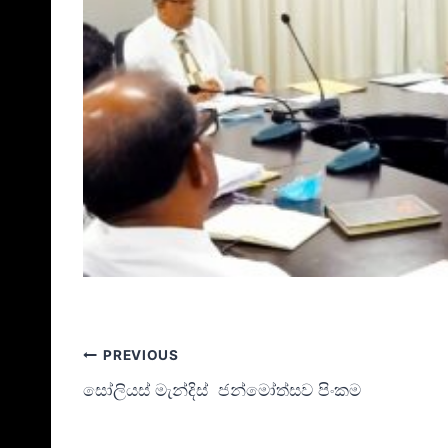
PREVIOUS
සෝලියස් මැන්දිස් ජන්මෝත්සව පිංකම