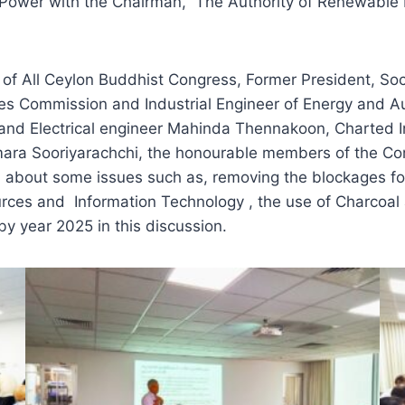
of Power with the Chairman, The Authority of Renewable 
of All Ceylon Buddhist Congress, Former President, So
es Commission and Industrial Engineer of Energy and Au
nd Electrical engineer Mahinda Thennakoon, Charted I
ra Sooriyarachchi, the honourable members of the Comm
 about some issues such as, removing the blockages fo
rces and Information Technology , the use of Charcoal 
y year 2025 in this discussion.