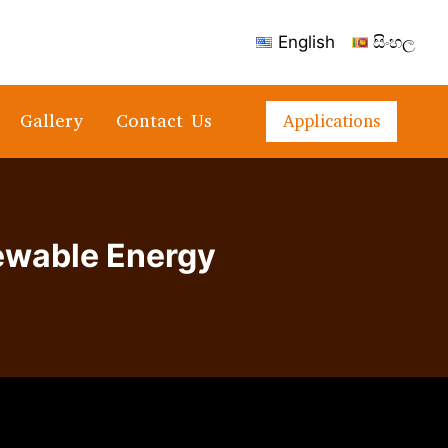
English
සිංහල
Gallery
Contact Us
Applications
ewable Energy