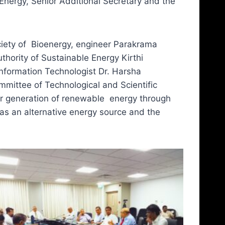
Energy, Senior Additional Secretary and the
ciety of Bioenergy, engineer Parakrama
thority of Sustainable Energy Kirthi
nformation Technologist Dr. Harsha
ittee of Technological and Scientific
r generation of renewable energy through
as an alternative energy source and the