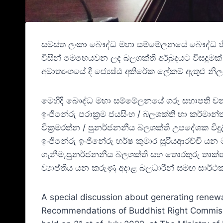
සමස්ත ලංකා බෞද්ධ මහා සම්මේලනයේ බෞද්ධ හිමිකම්
විසින් මෙහෙයවන ලද බලශක්ති අර්බුදයට විසදුමක්
අමාත්‍යංශයේ දී ජ්‍යෙෂ්ඨ අතිරේක ලේකම් ඇතුළු 
මෙහිදී බෞද්ධ මහා සම්මේලනයේ ගරු සභාපති චන්ද
ඉංජිනේරු පරාක්‍රම ජයසිංහ / බලශක්ති හා කර්මාන්
වික්‍රමරත්න / පුනර්ජනනීය බලශක්ති උපදේශක වි
ඉංජිනේරු ඉංජිනේරු හර්ෂ කුමාර සූරියආරච්චි යන
ගැනීම,පුනර්ජනනීය බලශක්ති සහ තොරතුරු තාක්ෂණ
ව්‍යාප්තිය යන කරුණු අදාළ බලධාරීන් සමඟ සාර්
A special discussion about generating renewa
Recommendations of Buddhist Right Commissi