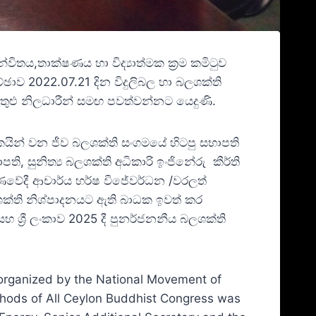
විතය,තාක්ෂණය හා විද්‍යාත්මක ක්‍රම කමිටුව
ඡාව 2022.07.21 දින විදුලිබල හා බලශක්ති
ඇතුළු නිලධාරීන් සමඟ පවත්වන්නට යෙදුණි.
කයින් වන ජීව බලශක්ති සංගමයේ හිටපු සභාපති
ි, සුනිත්‍ය බලශක්ති අධිකාරි ඉංජිනේරු කීර්ති
ණවේදී ආචාර්ය හර්ෂ විජේවර්ධන /වරලත්
බලශක්ති නිශ්පාදනයට ඇති බාධක ඉවත් කර
ශ්‍රී ලංකාව 2025 දී පුනර්ජනනීය බලශක්ති
, organized by the National Movement of
hods of All Ceylon Buddhist Congress was